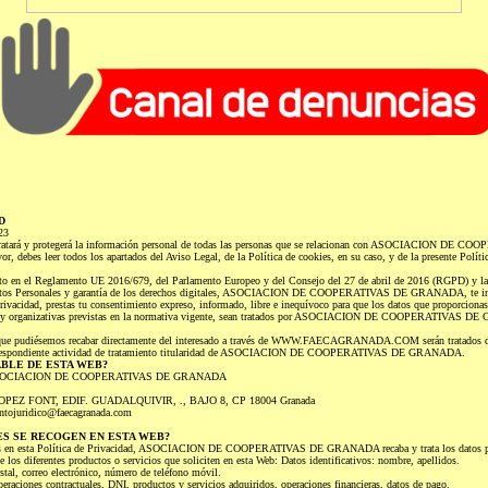
D
23
e tratará y protegerá la información personal de todas las personas que se relacionan con ASOCIACION 
vor, debes leer todos los apartados del Aviso Legal, de la Política de cookies, en su caso, y de la presente Políti
to en el Reglamento UE 2016/679, del Parlamento Europeo y del Consejo del 27 de abril de 2016 (RGPD) y la
Datos Personales y garantía de los derechos digitales, ASOCIACION DE COOPERATIVAS DE GRANADA, te inf
Privacidad, prestas tu consentimiento expreso, informado, libre e inequívoco para que los datos que proporcionas,
as y organizativas previstas en la normativa vigente, sean tratados por ASOCIACION DE COOPERATIVAS D
al que pudiésemos recabar directamente del interesado a través de WWW.FAECAGRANADA.COM serán tratados de
correspondiente actividad de tratamiento titularidad de ASOCIACION DE COOPERATIVAS DE GRANADA.
ABLE DE ESTA WEB?
ble: ASOCIACION DE COOPERATIVAS DE GRANADA
 LOPEZ FONT, EDIF. GUADALQUIVIR, ., BAJO 8, CP 18004 Granada
entojuridico@faecagranada.com
S SE RECOGEN EN ESTA WEB?
idas en esta Política de Privacidad, ASOCIACION DE COOPERATIVAS DE GRANADA recaba y trata los datos per
 los diferentes productos o servicios que soliciten en esta Web: Datos identificativos: nombre, apellidos.
stal, correo electrónico, número de teléfono móvil.
peraciones contractuales, DNI, productos y servicios adquiridos, operaciones financieras, datos de pago.