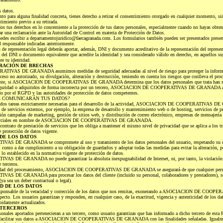
s datos.
to para alguna finalidad concreta, tienes derecho a retirar el consentimiento otorgado en cualquier momento, sin 
timiento previo a su retirada.
os tus derechos en lo concerniente a la protección de tus datos personales, especialmente cuando no hayas obteni
ar una reclamación ante la Autoridad de Control en materia de Protección de Datos.
 puedes escribir a departamentojuridico@faecagranada.com. Los formularios también pueden ser presentados presen
el responsable indicadas anteriormente.
s de representación legal deberás aportar, además, DNI y documento acreditativo de la representación del represen
a del DNI o documento equivalente que acredite la identidad y sea considerado válido en derecho, en aquellos su
re tu identidad.
RACIÓN DE BRECHAS
AS DE GRANADA asumimos medidas de seguridad adecuadas al nivel de riesgo para proteger la informaci
cceso no autorizado, su divulgación, alteración y destrucción, teniendo en cuenta los riesgos que conlleva el proc
tante, si ASOCIACION DE COOPERATIVAS DE GRANADA determina que los datos personales que trata han sid
seguridad o adquiridos de forma incorrecta por un tercero, ASOCIACION DE COOPERATIVAS DE GRANADA ac
ido por el RGPD y las autoridades de protección de datos competentes.
SE COMUNICARÁN TUS DATOS?
minados tareas estrictamente necesarias para el desarrollo de la actividad, ASOCIACION DE COOPERATIVAS 
s de servicios externos, por ejemplo, la empresa de desarrollo y mantenimiento web o de hosting, servicios de 
ón campañas de marketing, gestión de sitios web, y distribución de correo electrónico, empresas de mensajería y
 comerciales en nombre de ASOCIACION DE COOPERATIVAS DE GRANADA.
contrato de prestación de servicios que les obliga a mantener el mismo nivel de privacidad que se aplica a los tr
 protección de datos vigente.
DE LOS DATOS
DE GRANADA se compromete al uso y tratamiento de los datos personales del usuario, respetando su con
sí como a dar cumplimiento a su obligación de guardarlos y adoptar todas las medidas para evitar la alteración, p
lo establecido en la normativa vigente de protección de datos.
E GRANADA no puede garantizar la absoluta inexpugnabilidad de Internet, ni, por tanto, la violación d
 terceros.
alidad del procesamiento, ASOCIACION DE COOPERATIVAS DE GRANADA se asegurará de que cualquier person
E GRANADA para procesar los datos del cliente (incluido su personal, colaboradores y prestadores), se 
ya sea un deber contractual o legal).
D DE LOS DATOS
 responsable de la veracidad y corrección de los datos que nos remitas, exonerando a ASOCIACION DE C
pecto. Los usuarios garantizan y responden, en cualquier caso, de la exactitud, vigencia y autenticidad de los dat
idamente actualizados.
 TERCEROS
sonales aportados pertenecieran a un tercero, como usuario garantizas que has informado a dicho tercero de esta 
ra facilitar sus datos a ASOCIACION DE COOPERATIVAS DE GRANADA con las finalidades señaladas. Igualment