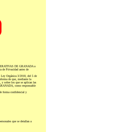
DE COOPERATIVAS DE GRANADA a
ca de Privacidad antes de
 Ley Orgánica 3/2018, del 5 de
orma de que, mediante la
 y sobre los que se aplican las
E GRANADA, como responsable
 forma confidencial y
sonales que se detallan a