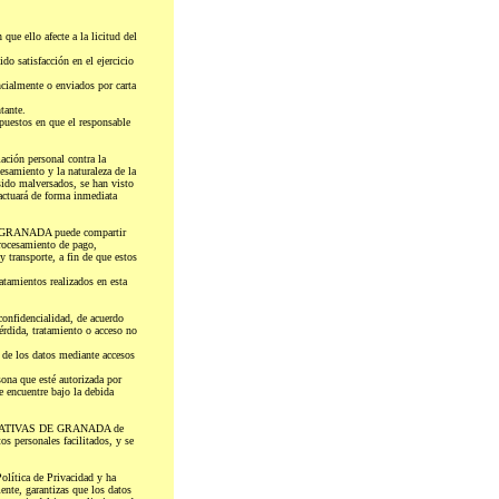
que ello afecte a la licitud del
do satisfacción en el ejercicio
cialmente o enviados por carta
tante.
puestos en que el responsable
ón personal contra la
esamiento y la naturaleza de la
o malversados, se han visto
tuará de forma inmediata
DE GRANADA puede compartir
procesamiento de pago,
 transporte, a fin de que estos
atamientos realizados en esta
fidencialidad, de acuerdo
érdida, tratamiento o acceso no
e los datos mediante accesos
a que esté autorizada por
encuentre bajo la debida
OOPERATIVAS DE GRANADA de
os personales facilitados, y se
Política de Privacidad y ha
e, garantizas que los datos