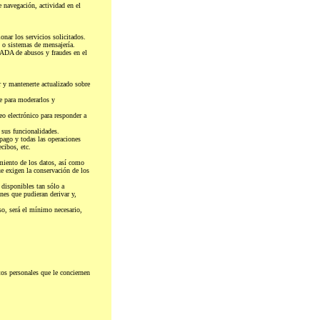
e navegación, actividad en el
r los servicios solicitados.
s o sistemas de mensajería.
DA de abusos y fraudes en el
r y mantenerte actualizado sobre
te para moderarlos y
eo electrónico para responder a
 sus funcionalidades.
 pago y todas las operaciones
ecibos, etc.
amiento de los datos, así como
ue exigen la conservación de los
 disponibles tan sólo a
nes que pudieran derivar y,
aso, será el mínimo necesario,
 personales que le conciernen