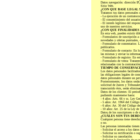
Datos navegación: dirección IP,
Sitio Web.
¿CON QUE BASE LEGAL 
Tratamos tus datos personales c
- La ejecución de un contrat
- El consentimiento del usuario
- El interés legítimo del re
uso de nuestros servicios.
¿CON QUE FINALIDADES
En esta web, pueden existir dif
- Formularios de suscripción a 
novedades y ofertas puntuales, 
- Formulario de comentarios: Lo
publicarlos.
- Formulario de contacto: En los
las mismas y enviar la informac
- Formulario de registro: En es
- Formulario de venta: Tratarem
relacionadas con la contratación
TIEMPO DE CONSERVAC
Los datos personales facilitado
las obligaciones legales de con
datos personales durante un per
Posteriormente, los datos será
solicitud de Jueces y Tribunale
transcurrido éste, serán elimin
Datos de los clientes: El period
pudiendo mantenerse hasta:
- 4 años: Arts. 66 y ss. Ley Ge
- 5 años: Art. 1964 del Código 
- 6 años: Art. 30 del Código d
- 10 años: Art. 25 de la Ley d
Datos de los suscriptores o de 
¿CUÁLES SON TUS DERE
Cualquier persona tiene dere
o no.
Las personas interesadas tienen
- Solicitar el acceso a los datos
- Solicitar su rectificación o su
- Solicitar su cancelación.
- Solicitar la limitación de su 