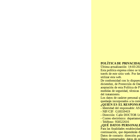
POLÍTICA DE PRIVACIDA
Última actualización: 14-03-20
Esta política expresa cómo s
través de este sitio web. Por fa
utilizar esta web.
De conformidad con lo dispues
diciembre, de Protección de 
aceptación de esta Política de 
medidas de seguridad, técnic
del tratamiento.
Los datos de carácter person
quedarán incorporados a la 
¿QUIÉN ES EL RESPONS
- Identidad del responsa
- NIF/CIF: G18559419
- Dirección: Calle DOCTOR
- Correo electrónico: departam
- Teléfono: 958522616
¿QUÉ DATOS PERSONALE
Para las finalidades establec
continuación, que dependerán de
Datos de contacto: dirección po
Datos contractuales: datos de o