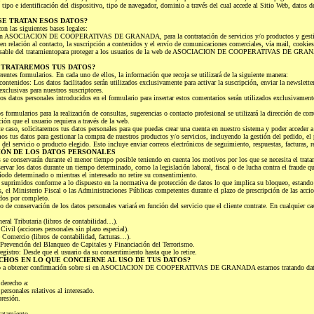
 tipo e identificación del dispositivo, tipo de navegador, dominio a través del cual accede al Sitio Web, datos d
SE TRATAN ESOS DATOS?
on las siguientes bases legales:
ocon ASOCIACION DE COOPERATIVAS DE GRANADA, para la contratación de servicios y/o productos y gestiona
en relación al contacto, la suscripción a contenidos y el envío de comunicaciones comerciales, vía mail, cookie
sponsable del tratamientopara proteger a los usuarios de la web de ASOCIACION DE COOPERATIVAS DE GRANA
 TRATAREMOS TUS DATOS?
erentes formularios. En cada uno de ellos, la información que recoja se utilizará de la siguiente manera:
contenidos: Los datos facilitados serán utilizados exclusivamente para activar la suscripción, enviar la newslette
exclusivas para nuestros suscriptores.
s datos personales introducidos en el formulario para insertar estos comentarios serán utilizados exclusivamen
 formularios para la realización de consultas, sugerencias o contacto profesional se utilizará la dirección de corr
ión que el usuario requiera a través de la web.
te caso, solicitaremos tus datos personales para que puedas crear una cuenta en nuestro sistema y poder acceder a
os tus datos para gestionar la compra de nuestros productos y/o servicios, incluyendo la gestión del pedido, el
 del servicio o producto elegido. Esto incluye enviar correos electrónicos de seguimiento, respuestas, facturas, r
IÓN DE LOS DATOS PERSONALES
s se conservarán durante el menor tiempo posible teniendo en cuenta los motivos por los que se necesita el trat
servar los datos durante un tiempo determinado, como la legislación laboral, fiscal o de lucha contra el fraude q
íodo determinado o mientras el interesado no retire su consentimiento.
n suprimidos conforme a lo dispuesto en la normativa de protección de datos lo que implica su bloqueo, estando
s, el Ministerio Fiscal o las Administraciones Públicas competentes durante el plazo de prescripción de las accio
ados por completo.
o de conservación de los datos personales variará en función del servicio que el cliente contrate. En cualquier c
neral Tributaria (libros de contabilidad…).
Civil (acciones personales sin plazo especial).
e Comercio (libros de contabilidad, facturas…).
e Prevención del Blanqueo de Capitales y Financiación del Terrorismo.
registro: Desde que el usuario da su consentimiento hasta que lo retire.
CHOS EN LO QUE CONCIERNE AL USO DE TUS DATOS?
cho a obtener confirmación sobre si en ASOCIACION DE COOPERATIVAS DE GRANADA estamos tratando datos
 derecho a:
 personales relativos al interesado.
presión.
tratamiento.