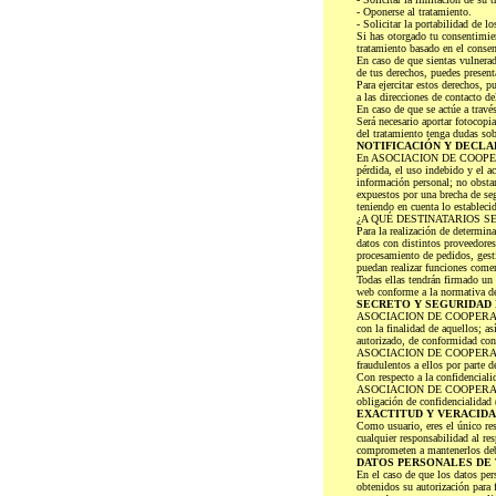
- Oponerse al tratamiento.
- Solicitar la portabilidad de lo
Si has otorgado tu consentimien
tratamiento basado en el consen
En caso de que sientas vulnerad
de tus derechos, puedes present
Para ejercitar estos derechos,
a las direcciones de contacto d
En caso de que se actúe a travé
Será necesario aportar fotocopi
del tratamiento tenga dudas sob
NOTIFICACIÓN Y DECLA
En ASOCIACION DE COOPERATIV
pérdida, el uso indebido y el a
información personal; no obs
expuestos por una brecha de 
teniendo en cuenta lo establec
¿A QUÉ DESTINATARIOS 
Para la realización de deter
datos con distintos proveedore
procesamiento de pedidos, gesti
puedan realizar funciones
Todas ellas tendrán firmado un 
web conforme a la normativa de
SECRETO Y SEGURIDAD 
ASOCIACION DE COOPERATIVAS 
con la finalidad de aquellos; a
autorizado, de conformidad con 
ASOCIACION DE COOPERATIVAS D
fraudulentos a ellos por parte de
Con respecto a la confidenci
ASOCIACION DE COOPERATIVAS D
obligación de confidencialidad (
EXACTITUD Y VERACIDA
Como usuario, eres el único
cualquier responsabilidad al res
comprometen a mantenerlos deb
DATOS PERSONALES DE
En el caso de que los datos per
obtenidos su autorización pa